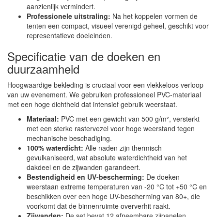
aanzienlijk vermindert.
Professionele uitstraling:
Na het koppelen vormen de
tenten een compact, visueel verenigd geheel, geschikt voor
representatieve doeleinden.
Specificatie van de doeken en
duurzaamheid
Hoogwaardige bekleding is cruciaal voor een vlekkeloos verloop
van uw evenement. We gebruiken professioneel PVC-materiaal
met een hoge dichtheid dat intensief gebruik weerstaat.
Materiaal:
PVC met een gewicht van 500 g/m², versterkt
met een sterke rastervezel voor hoge weerstand tegen
mechanische beschadiging.
100% waterdicht:
Alle naden zijn thermisch
gevulkaniseerd, wat absolute waterdichtheid van het
dakdeel en de zijwanden garandeert.
Bestendigheid en UV-bescherming:
De doeken
weerstaan extreme temperaturen van -20 °C tot +50 °C en
beschikken over een hoge UV-bescherming van 80+, die
voorkomt dat de binnenruimte oververhit raakt.
Zijwanden:
De set bevat 12 afneembare zijpanelen