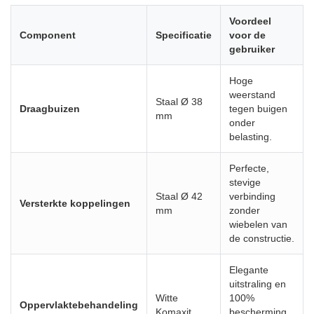
Voordeel
Component
Specificatie
voor de
gebruiker
Hoge
weerstand
Staal Ø 38
Draagbuizen
tegen buigen
mm
onder
belasting.
Perfecte,
stevige
Staal Ø 42
verbinding
Versterkte koppelingen
mm
zonder
wiebelen van
de constructie.
Elegante
uitstraling en
Witte
100%
Oppervlaktebehandeling
Komaxit
bescherming