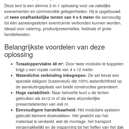
Deze tent is een slimme 2-in-1 oplossing voor uw zakelijke
evenementen en commerciële gelegenheden. Hij is opgebouwd
uit
twee onafhankelijke tenten van 4 x 6 meter
die eenvoudig
tot één aaneengesloten eventruimte verbonden kunnen worden.
Ideaal voor catering, productpresentaties, festivals of grote
familiefeesten.
Belangrijkste voordelen van deze
oplossing
Totaaloppervlakte 48 m²:
Door twee modules te koppelen
krijgt u een royale ruimte van 4 x 12 meter.
Waterdichte verbinding inbegrepen:
De set bevat een
speciale dakgoot (tussenstuk) die 100% waterdichtheid op
de aansluitingsplaats van beide constructies garandeert.
Hoge variabiliteit:
Naar behoefte kunt u de tenten
gebruiken als 4x12 m of als twee afzonderlijke
presentatietenten van 4x6 m.
Eenvoudigere handelbaarheid:
Het modulaire systeem
gebruikt kleinere doekvlakken. Het gewicht van het
materiaal is verdeeld, wat de montage, het transport
vergemakkelijkt en de inspanning bij het heffen van het dak