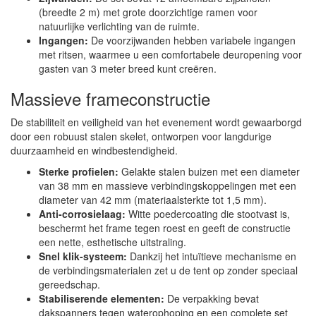
(breedte 2 m) met grote doorzichtige ramen voor
natuurlijke verlichting van de ruimte.
Ingangen:
De voorzijwanden hebben variabele ingangen
met ritsen, waarmee u een comfortabele deuropening voor
gasten van 3 meter breed kunt creëren.
Massieve frameconstructie
De stabiliteit en veiligheid van het evenement wordt gewaarborgd
door een robuust stalen skelet, ontworpen voor langdurige
duurzaamheid en windbestendigheid.
Sterke profielen:
Gelakte stalen buizen met een diameter
van 38 mm en massieve verbindingskoppelingen met een
diameter van 42 mm (materiaalsterkte tot 1,5 mm).
Anti-corrosielaag:
Witte poedercoating die stootvast is,
beschermt het frame tegen roest en geeft de constructie
een nette, esthetische uitstraling.
Snel klik-systeem:
Dankzij het intuïtieve mechanisme en
de verbindingsmaterialen zet u de tent op zonder speciaal
gereedschap.
Stabiliserende elementen:
De verpakking bevat
dakspanners tegen waterophoping en een complete set