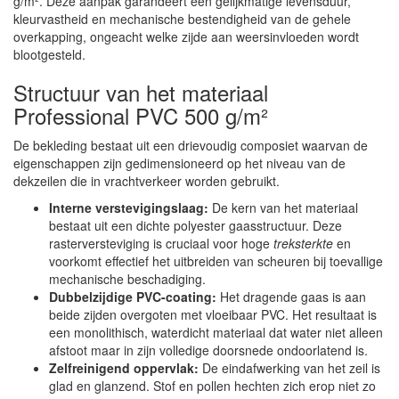
g/m². Deze aanpak garandeert een gelijkmatige levensduur,
kleurvastheid en mechanische bestendigheid van de gehele
overkapping, ongeacht welke zijde aan weersinvloeden wordt
blootgesteld.
Structuur van het materiaal
Professional PVC 500 g/m²
De bekleding bestaat uit een drievoudig composiet waarvan de
eigenschappen zijn gedimensioneerd op het niveau van de
dekzeilen die in vrachtverkeer worden gebruikt.
Interne verstevigingslaag:
De kern van het materiaal
bestaat uit een dichte polyester gaasstructuur. Deze
rasterversteviging is cruciaal voor hoge
treksterkte
en
voorkomt effectief het uitbreiden van scheuren bij toevallige
mechanische beschadiging.
Dubbelzijdige PVC-coating:
Het dragende gaas is aan
beide zijden overgoten met vloeibaar PVC. Het resultaat is
een monolithisch, waterdicht materiaal dat water niet alleen
afstoot maar in zijn volledige doorsnede ondoorlatend is.
Zelfreinigend oppervlak:
De eindafwerking van het zeil is
glad en glanzend. Stof en pollen hechten zich erop niet zo