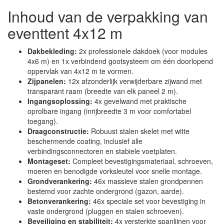
Inhoud van de verpakking van
eventtent 4x12 m
Dakbekleding:
2x professionele dakdoek (voor modules
4x6 m) en 1x verbindend gootsysteem om één doorlopend
oppervlak van 4x12 m te vormen.
Zijpanelen:
12x afzonderlijk verwijderbare zijwand met
transparant raam (breedte van elk paneel 2 m).
Ingangsoplossing:
4x gevelwand met praktische
oprolbare ingang (inrijbreedte 3 m voor comfortabel
toegang).
Draagconstructie:
Robuust stalen skelet met witte
beschermende coating, inclusief alle
verbindingsconnectoren en stabiele voetplaten.
Montageset:
Compleet bevestigingsmateriaal, schroeven,
moeren en benodigde vorksleutel voor snelle montage.
Grondverankering:
46x massieve stalen grondpennen
bestemd voor zachte ondergrond (gazon, aarde).
Betonverankering:
46x speciale set voor bevestiging in
vaste ondergrond (pluggen en stalen schroeven).
Beveiliging en stabiliteit:
4x versterkte spanlijnen voor