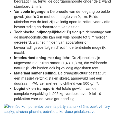
bedraagt 4 m, terwijl de doorgangshoogte onder de zijwand
standaard 2 m is.
Variabele ingangen:
De breedte van de toegang op beide
gevelzijden is 3 m met een hoogte van 2,1 m. Beide
uiteinden van de tent zijn volledig open te zetten voor vlotte
bevoorrading en doorstroom van gasten.
Technische inrijmogelijkheid:
Bij tijdelijke demontage van
de ingangconstructie kan een vrije hoogte tot 3 m worden
gecreëerd, wat het inrijden van apparatuur of
bevoorradingsvoertuigen direct in de tentruimte mogelijk
maakt.
Interieurbediening met daglicht:
De zijpanelen zijn
uitgevoerd met ruime ramen (1,4 x 1,3 m), die voldoende
natuurlijk licht bieden ook bij volledig afgesloten tent.
Materiaal samenstelling:
De draagstructuur bestaat uit
een massief verzinkt stalen skelet, aangevuld met een
duurzaam PVC-zeil met een dichtheid van 500 g/m².
Logistiek en transport:
Het totale gewicht van de
complete verpakking is 205 kg, verdeeld over 9 tot 10
pakketten voor eenvoudiger handling.