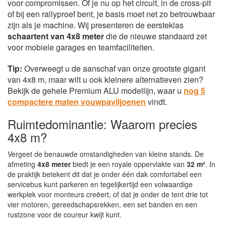
voor compromissen. Of je nu op het circuit, in de cross-pit
of bij een rallyproef bent, je basis moet net zo betrouwbaar
zijn als je machine. Wij presenteren de eersteklas
schaartent van 4x8 meter
die de nieuwe standaard zet
voor mobiele garages en teamfaciliteiten.
Tip:
Overweegt u de aanschaf van onze grootste gigant
van 4x8 m, maar wilt u ook kleinere alternatieven zien?
Bekijk de gehele Premium ALU modellijn, waar u
nog 5
compactere maten vouwpaviljoenen
vindt.
Ruimtedominantie: Waarom precies
4x8 m?
Vergeet de benauwde omstandigheden van kleine stands. De
afmeting
4x8 meter
biedt je een royale oppervlakte van
32 m²
. In
de praktijk betekent dit dat je onder één dak comfortabel een
servicebus kunt parkeren en tegelijkertijd een volwaardige
werkplek voor monteurs creëert, of dat je onder de tent drie tot
vier motoren, gereedschapsrekken, een set banden en een
rustzone voor de coureur kwijt kunt.