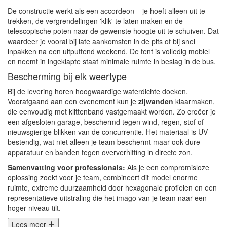
De constructie werkt als een accordeon – je hoeft alleen uit te
trekken, de vergrendelingen 'klik' te laten maken en de
telescopische poten naar de gewenste hoogte uit te schuiven. Dat
waardeer je vooral bij late aankomsten in de pits of bij snel
inpakken na een uitputtend weekend. De tent is volledig mobiel
en neemt in ingeklapte staat minimale ruimte in beslag in de bus.
Bescherming bij elk weertype
Bij de levering horen hoogwaardige waterdichte doeken.
Voorafgaand aan een evenement kun je
zijwanden
klaarmaken,
die eenvoudig met klittenband vastgemaakt worden. Zo creëer je
een afgesloten garage, beschermd tegen wind, regen, stof of
nieuwsgierige blikken van de concurrentie. Het materiaal is UV-
bestendig, wat niet alleen je team beschermt maar ook dure
apparatuur en banden tegen oververhitting in directe zon.
Samenvatting voor professionals:
Als je een compromisloze
oplossing zoekt voor je team, combineert dit model enorme
ruimte, extreme duurzaamheid door hexagonale profielen en een
representatieve uitstraling die het imago van je team naar een
hoger niveau tilt.
Lees meer