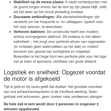
Stabiliteit op de eerste plaats:
6 vaste contactpunten met
de grond zorgen ervoor dat de tent op zijn plaats blijft, zelfs
als het weer op het circuit plotseling omslaat.
Duurzame verbindingen:
Alle sleutelverbindingen zijn
versterkt om het frequente in- en uitklappen, typisch voor
het race-seizoen, te weerstaan.
Verheven dakfront:
De constructie heeft een modern,
scherp vormgegeven dakfront. Dit ontwerp is niet alleen
esthetisch – het zorgt voor perfecte afvoer van regenwater
(er ontstaan geen waterzakken op het dak) en creëert
binnenin een gevoel van luchtigheid en majesteit.
Bovendien is het hoge front een perfecte plek voor het logo
van je team of sponsors, zichtbaar van grote afstand.
Logistiek en snelheid: Opgezet voordat
de motor is afgekoeld
Tijd is geld en bij races geldt dat dubbel. Het grootste voordeel
van ons schaarframesysteem is de intuïtieve werking. Geen
gedraai met schroeven, geen zoeken naar verdwenen stangen.
De hele 4x8 m tent wordt door 2 personen in ongeveer 2
minuten opgebouwd.